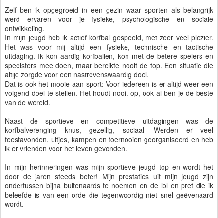
Zelf ben ik opgegroeid in een gezin waar sporten als belangrijk
werd ervaren voor je fysieke, psychologische en sociale
ontwikkeling.
In mijn jeugd heb ik actief korfbal gespeeld, met zeer veel plezier.
Het was voor mij altijd een fysieke, technische en tactische
uitdaging. Ik kon aardig korfballen, kon met de betere spelers en
speelsters mee doen, maar bereikte nooit de top. Een situatie die
altijd zorgde voor een nastrevenswaardig doel.
Dat is ook het mooie aan sport: Voor iedereen is er altijd weer een
volgend doel te stellen. Het houdt nooit op, ook al ben je de beste
van de wereld.
Naast de sportieve en competitieve uitdagingen was de
korfbalverenging knus, gezellig, sociaal. Werden er veel
feestavonden, uitjes, kampen en toernooien georganiseerd en heb
ik er vrienden voor het leven gevonden.
In mijn herinneringen was mijn sportieve jeugd top en wordt het
door de jaren steeds beter! Mijn prestaties uit mijn jeugd zijn
ondertussen bijna buitenaards te noemen en de lol en pret die ik
beleefde is van een orde die tegenwoordig niet snel geëvenaard
wordt.