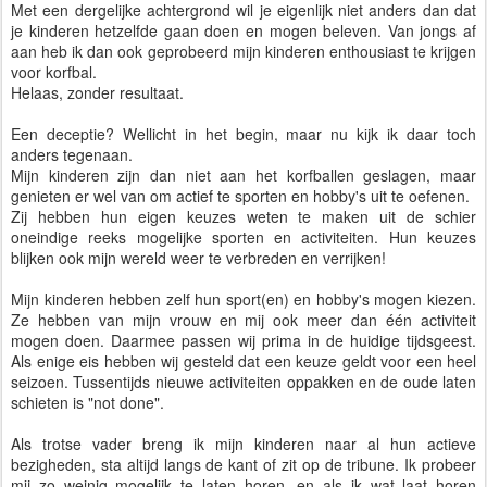
Met een dergelijke achtergrond wil je eigenlijk niet anders dan dat
je kinderen hetzelfde gaan doen en mogen beleven. Van jongs af
aan heb ik dan ook geprobeerd mijn kinderen enthousiast te krijgen
voor korfbal.
Helaas, zonder resultaat.
Een deceptie? Wellicht in het begin, maar nu kijk ik daar toch
anders tegenaan.
Mijn kinderen zijn dan niet aan het korfballen geslagen, maar
genieten er wel van om actief te sporten en hobby's uit te oefenen.
Zij hebben hun eigen keuzes weten te maken uit de schier
oneindige reeks mogelijke sporten en activiteiten. Hun keuzes
blijken ook mijn wereld weer te verbreden en verrijken!
Mijn kinderen hebben zelf hun sport(en) en hobby's mogen kiezen.
Ze hebben van mijn vrouw en mij ook meer dan één activiteit
mogen doen. Daarmee passen wij prima in de huidige tijdsgeest.
Als enige eis hebben wij gesteld dat een keuze geldt voor een heel
seizoen. Tussentijds nieuwe activiteiten oppakken en de oude laten
schieten is "not done".
Als trotse vader breng ik mijn kinderen naar al hun actieve
bezigheden, sta altijd langs de kant of zit op de tribune. Ik probeer
mij zo weinig mogelijk te laten horen, en als ik wat laat horen