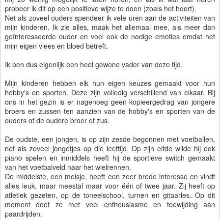
probeer ik dit op een positieve wijze te doen (zoals het hoort).
Net als zoveel ouders spendeer ik vele uren aan de activiteiten van
mijn kinderen. Ik zie alles, maak het allemaal mee, als meer dan
geïnteresseerde ouder en voel ook de nodige emoties omdat het
mijn eigen vlees en bloed betreft.
Ik ben dus eigenlijk een heel gewone vader van deze tijd.
Mijn kinderen hebben elk hun eigen keuzes gemaakt voor hun
hobby's en sporten. Deze zijn volledig verschillend van elkaar. Bij
ons in het gezin is er nagenoeg geen kopieergedrag van jongere
broers en zussen ten aanzien van de hobby's en sporten van de
ouders of de oudere broer of zus.
De oudste, een jongen, is op zijn zesde begonnen met voetballen,
net als zoveel jongetjes op die leeftijd. Op zijn elfde wilde hij ook
piano spelen en inmiddels heeft hij de sportieve switch gemaakt
van het voetbalveld naar het wielrennen.
De middelste, een meisje, heeft een zeer brede interesse en vindt
alles leuk, maar meestal maar voor één of twee jaar. Zij heeft op
atletiek gezeten, op de toneelschool, turnen en gitaarles. Op dit
moment doet ze met veel enthousiasme en toewijding aan
paardrijden.