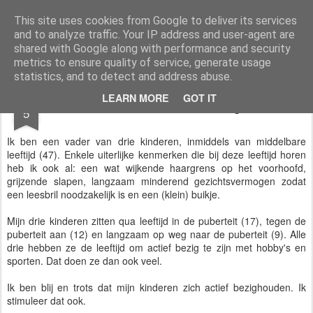
Fred Slimmens & Family
Over wielrennen, paardrijden, voetbal en mijn kinderen.
This site uses cookies from Google to deliver its services
and to analyze traffic. Your IP address and user-agent are
shared with Google along with performance and security
metrics to ensure quality of service, generate usage
statistics, and to detect and address abuse.
OCT
LEARN MORE
GOT IT
De start van een blog
5
Ik ben een vader van drie kinderen, inmiddels van middelbare
leeftijd (47). Enkele uiterlijke kenmerken die bij deze leeftijd horen
heb ik ook al: een wat wijkende haargrens op het voorhoofd,
grijzende slapen, langzaam minderend gezichtsvermogen zodat
een leesbril noodzakelijk is en een (klein) buikje.
Mijn drie kinderen zitten qua leeftijd in de puberteit (17), tegen de
puberteit aan (12) en langzaam op weg naar de puberteit (9). Alle
drie hebben ze de leeftijd om actief bezig te zijn met hobby's en
sporten. Dat doen ze dan ook veel.
Ik ben blij en trots dat mijn kinderen zich actief bezighouden. Ik
stimuleer dat ook.