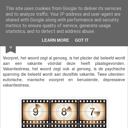
Fred Slimmens & Family
Over wielrennen, paardrijden, voetbal en mijn kinderen.
This site uses cookies from Google to deliver its services
and to analyze traffic. Your IP address and user-agent are
shared with Google along with performance and security
metrics to ensure quality of service, generate usage
statistics, and to detect and address abuse.
JUL
LEARN MORE
GOT IT
Voorpret en Vakantiestress
8
Voorpret, het woord zegt al genoeg, is het plezier dat beleefd wordt
aan een vakantie vóórdat deze heeft plaatsgevonden.
Vakantiestress, het woord zegt ook al genoeg, is de psychische
spanning die beleefd wordt aan dezelfde vakantie. Twee uitersten:
euforische, manische voorpret en berustende, depressieve
vakantiestress.