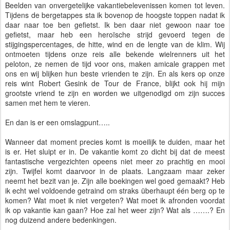
Beelden van onvergetelijke vakantiebelevenissen komen tot leven.
Tijdens de bergetappes sta ik bovenop de hoogste toppen nadat ik
daar naar toe ben gefietst. Ik ben daar niet gewoon naar toe
gefietst, maar heb een heroïsche strijd gevoerd tegen de
stijgingspercentages, de hitte, wind en de lengte van de klim. Wij
ontmoeten tijdens onze reis alle bekende wielrenners uit het
peloton, ze nemen de tijd voor ons, maken amicale grappen met
ons en wij blijken hun beste vrienden te zijn. En als kers op onze
reis wint Robert Gesink de Tour de France, blijkt ook hij mijn
grootste vriend te zijn en worden we uitgenodigd om zijn succes
samen met hem te vieren.
En dan is er een omslagpunt…..
Wanneer dat moment precies komt is moeilijk te duiden, maar het
is er. Het sluipt er in. De vakantie komt zo dicht bij dat de meest
fantastische vergezichten opeens niet meer zo prachtig en mooi
zijn. Twijfel komt daarvoor in de plaats. Langzaam maar zeker
neemt het bezit van je. Zijn alle boekingen wel goed gemaakt? Heb
ik echt wel voldoende getraind om straks überhaupt één berg op te
komen? Wat moet ik niet vergeten? Wat moet ik afronden voordat
ik op vakantie kan gaan? Hoe zal het weer zijn? Wat als …….? En
nog duizend andere bedenkingen.